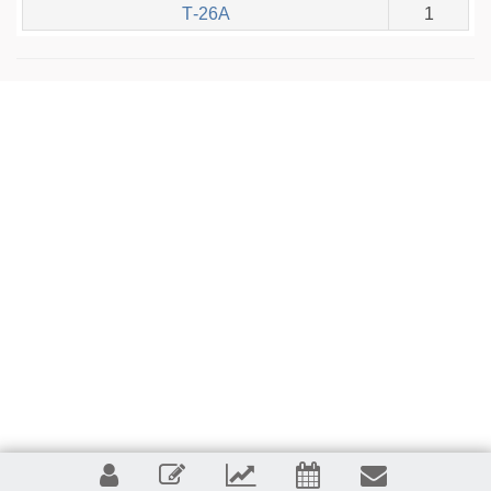
Т-26А
1