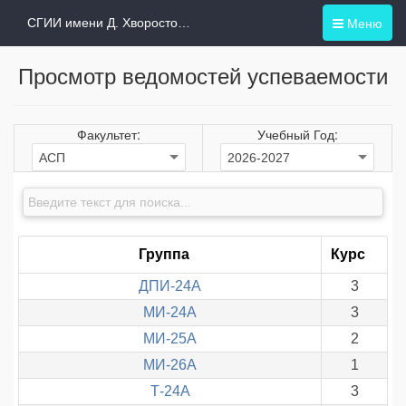
Меню
СГИИ имени Д. Хворостовского
Просмотр ведомостей успеваемости
Факультет:
Учебный Год:
Группа
Курс
ДПИ-24А
3
МИ-24А
3
МИ-25А
2
МИ-26А
1
Т-24А
3