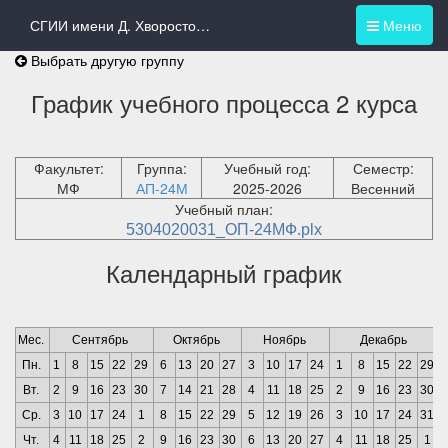
СГИИ имени Д. Хворостовского
Меню
Выбрать другую группу
График учебного процесса 2 курса
Факультет:
Группа:
Учебный год:
Семестр:
МФ
АП-24М
2025-2026
Весенний
Учебный план:
5304020031_ОП-24МФ.plx
Календарный график
Мес.
Сентябрь
Октябрь
Ноябрь
Декабрь
Пн.
1
8
15
22
29
6
13
20
27
3
10
17
24
1
8
15
22
29
Вт.
2
9
16
23
30
7
14
21
28
4
11
18
25
2
9
16
23
30
Ср.
3
10
17
24
1
8
15
22
29
5
12
19
26
3
10
17
24
31
Чт.
4
11
18
25
2
9
16
23
30
6
13
20
27
4
11
18
25
1